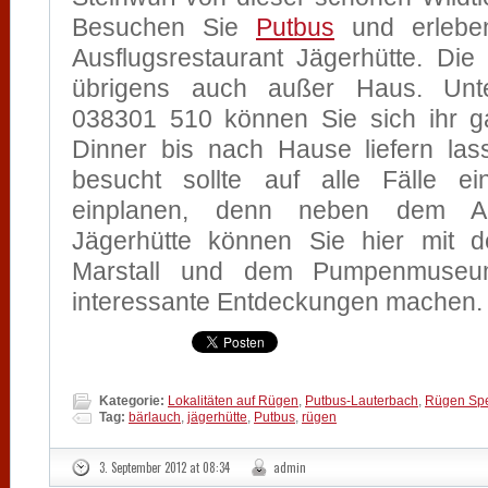
Besuchen Sie
Putbus
und erlebe
Ausflugsrestaurant Jägerhütte. Die J
übrigens auch außer Haus. Un
038301 510 können Sie sich ihr g
Dinner bis nach Hause liefern la
besucht sollte auf alle Fälle e
einplanen, denn neben dem Ausf
Jägerhütte können Sie hier mit 
Marstall und dem Pumpenmuseu
interessante Entdeckungen machen.
Kategorie:
Lokalitäten auf Rügen
,
Putbus-Lauterbach
,
Rügen Spez
Tag:
bärlauch
,
jägerhütte
,
Putbus
,
rügen
3. September 2012 at 08:34
admin